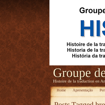
Groupe d
Histoire de la traduction en A
Home
Apresentação
Per
Posts Tagged
br