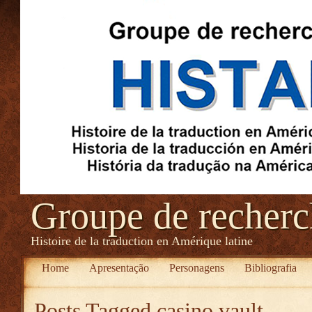
Groupe de recher
Histoire de la traduction en Amérique latine
Home
Apresentação
Personagens
Bibliografia
Posts Tagged
casino vault