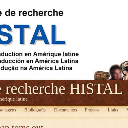
e recherche HISTAL
mérique latine
sonagens
Bibliografia
Documentos
Projetos
Links
eap toms out