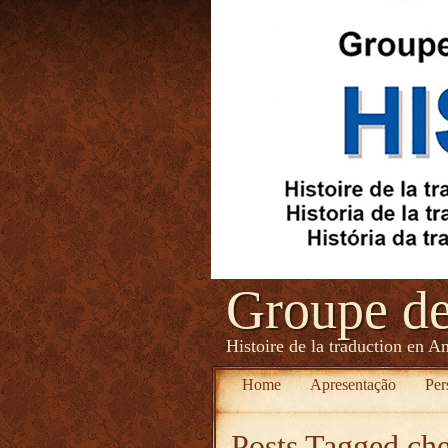
Groupe d
Histoire de la traduction en A
Home
Apresentação
Per
Posts Tagged
ch