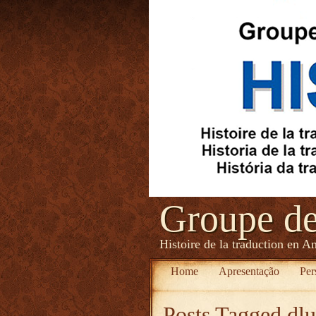
Groupe d
Histoire de la traduction en A
Home
Apresentação
Per
Posts Tagged
dlu