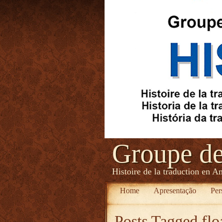
Groupe d
Histoire de la traduction en A
Home
Apresentação
Per
Posts Tagged
flo