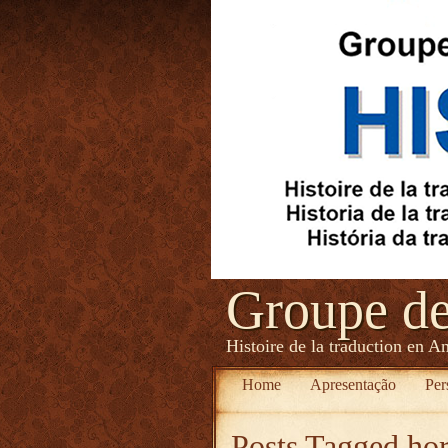
Groupe d
Histoire de la traduction en A
Home
Apresentação
Per
Posts Tagged
ho