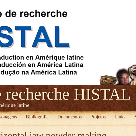
e recherche HISTAL
mérique latine
sonagens
Bibliografia
Documentos
Projetos
Links
rizontal jaw powder making