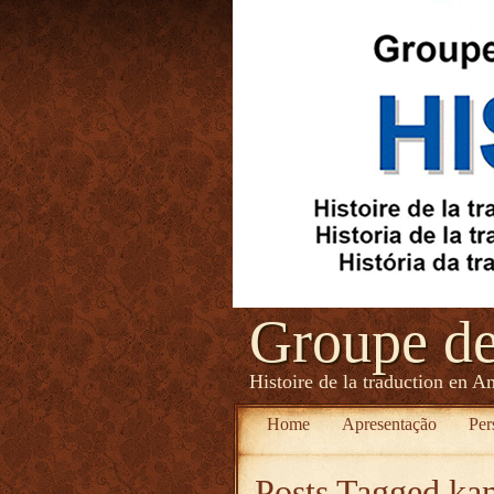
Groupe d
Histoire de la traduction en A
Home
Apresentação
Per
Posts Tagged
kan