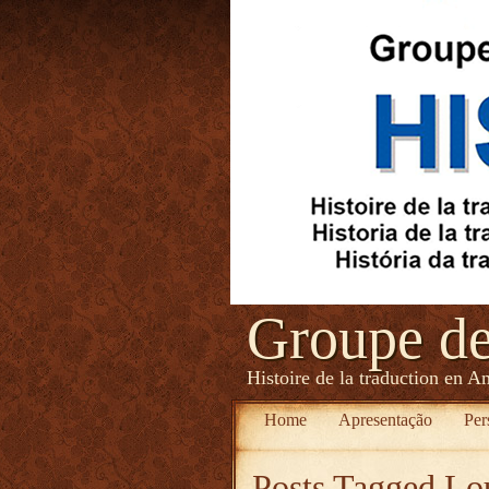
Groupe d
Histoire de la traduction en A
Home
Apresentação
Per
Posts Tagged
Lo