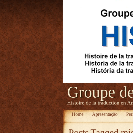
Groupe d
Histoire de la traduction en A
Home
Apresentação
Per
Posts Tagged
mis