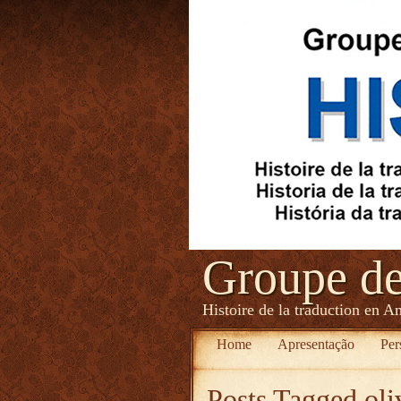
Groupe d
Histoire de la traduction en A
Home
Apresentação
Per
Posts Tagged
oli