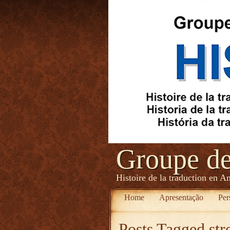
Groupe d
Histoire de la traduction en A
Home
Apresentação
Per
Posts Tagged
str