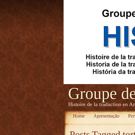
Groupe d
Histoire de la traduction en A
Home
Apresentação
Per
Posts Tagged
to