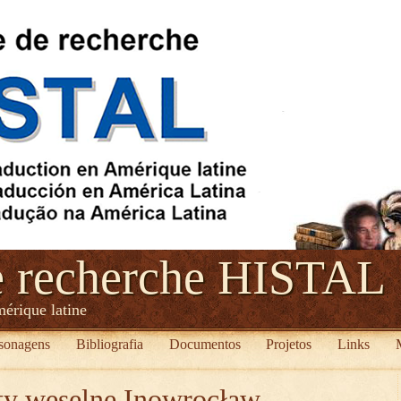
e recherche HISTAL
mérique latine
sonagens
Bibliografia
Documentos
Projetos
Links
rty weselne Inowrocław