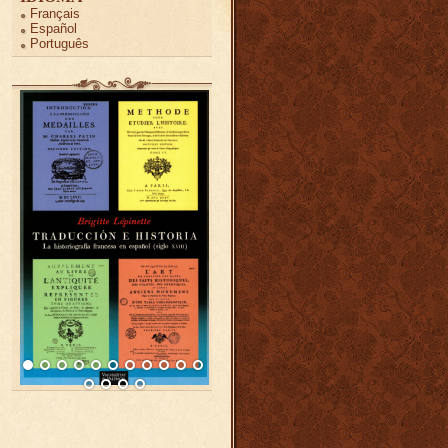
Français
Español
Português