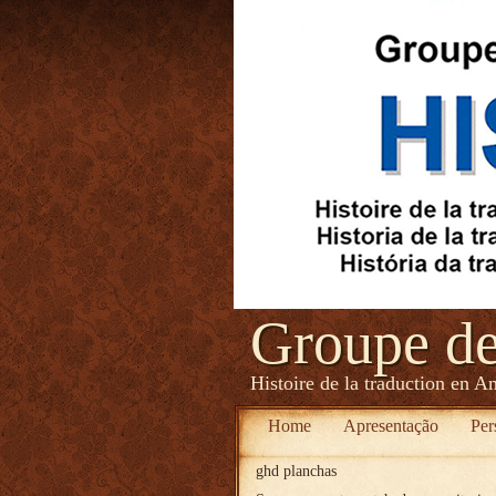
Groupe d
Histoire de la traduction en A
Home
Apresentação
Per
ghd planchas