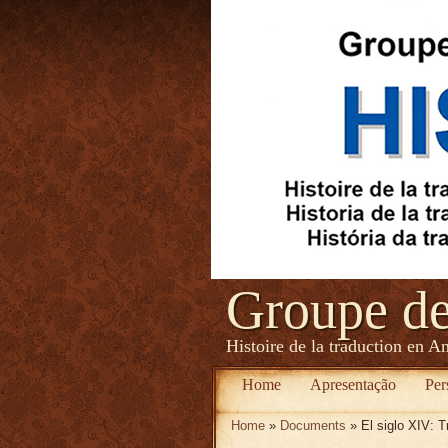
Groupe d
Histoire de la traduction en A
Home
Apresentação
Per
Home
»
Documents
» El siglo XIV: T