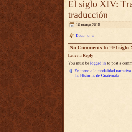
El siglo XIV: Tr
traducción
10 março 2015
Documents
No Comments to “El siglo X
Leave a Reply
You must be
logged in
to post a comm
En torno a la modalidad narrativa
las Historias de Guatemala