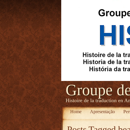
Groupe d
Histoire de la traduction en A
Home
Apresentação
Per
Posts Tagged
bea