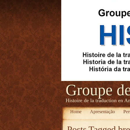
Groupe d
Histoire de la traduction en A
Home
Apresentação
Per
Posts Tagged
br