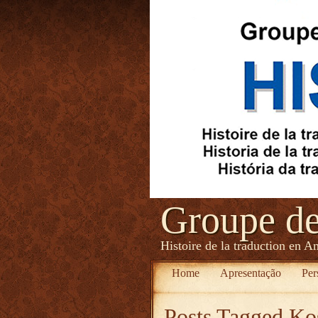
Groupe d
Histoire de la traduction en A
Home
Apresentação
Per
Posts Tagged
Ko