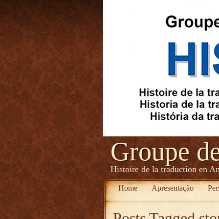
Groupe d
Histoire de la traduction en A
Home
Apresentação
Per
Posts Tagged
sto